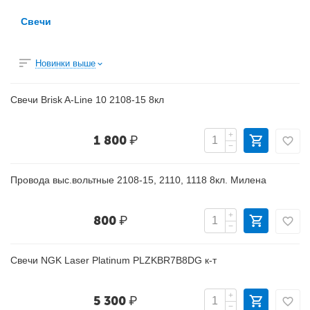
Свечи
Новинки выше
Свечи Brisk A-Line 10 2108-15 8кл
+
1 800
₽
−
Провода выс.вольтные 2108-15, 2110, 1118 8кл. Милена
+
800
₽
−
Свечи NGK Laser Platinum PLZKBR7B8DG к-т
+
5 300
₽
−