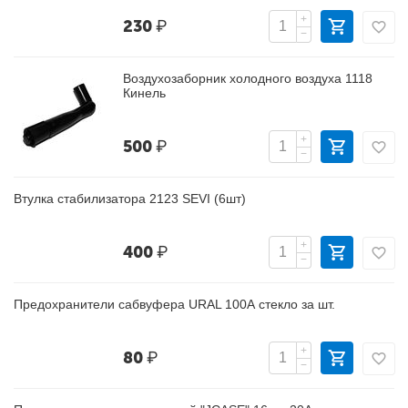
+
230
₽
−
Воздухозаборник холодного воздуха 1118
Кинель
+
500
₽
−
Втулка стабилизатора 2123 SEVI (6шт)
+
400
₽
−
Предохранители сабвуфера URAL 100А стекло за шт.
+
80
₽
−