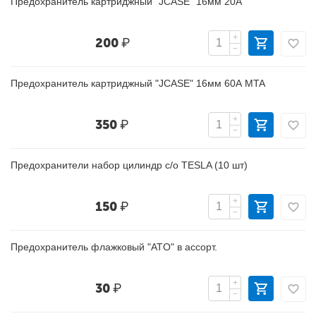
Предохранитель картриджный "JCASE" 16мм 20А
+
200
₽
−
Предохранитель картриджный "JCASE" 16мм 60А MTA
+
350
₽
−
Предохранители набор цилиндр с/о TESLA (10 шт)
+
150
₽
−
Предохранитель флажковый "ATO" в ассорт.
+
30
₽
−