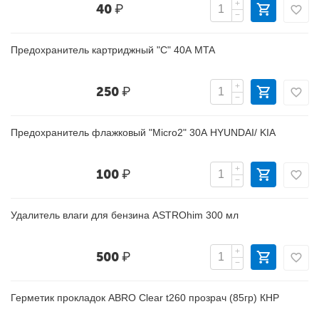
+
40
₽
−
Предохранитель картриджный "C" 40А MTA
+
250
₽
−
Предохранитель флажковый "Micro2" 30А HYUNDAI/ KIA
+
100
₽
−
Удалитель влаги для бензина ASTROhim 300 мл
+
500
₽
−
Герметик прокладок ABRO Clear t260 прозрач (85гр) КНР