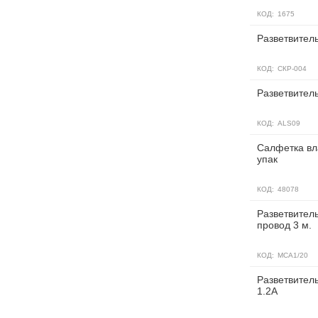
КОД:
1675
Разветвитель
КОД:
СКР-004
Разветвитель
КОД:
ALS09
Салфетка вл
упак
КОД:
48078
Разветвитель
провод 3 м.
КОД:
MCA1/20
Разветвитель
1.2A