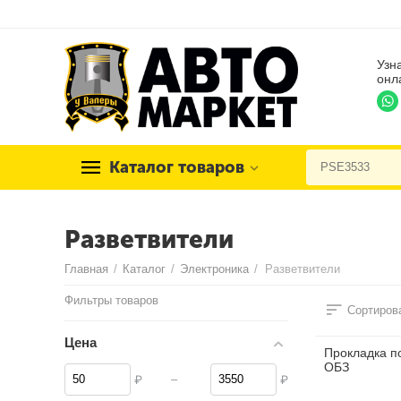
Узн
онл
Каталог товаров
Разветвители
Главная
/
Каталог
/
Электроника
/
Разветвители
Фильтры товаров
Сортирова
Цена
Прокладка по
ОБЗ
–
₽
₽