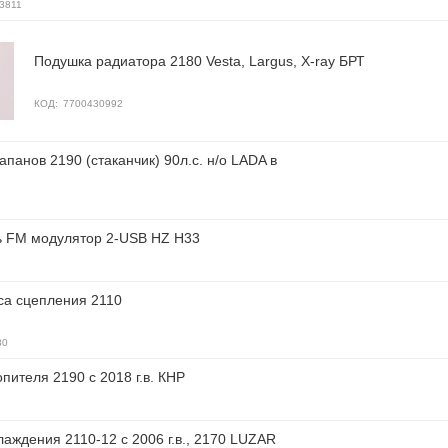
3811
Подушка радиатора 2180 Vesta, Largus, X-ray БРТ
КОД:
7700430992
апанов 2190 (стаканчик) 90л.с. н/о LADA в
.
ь FM модулятор 2-USB HZ H33
са сцепления 2110
80
пителя 2190 c 2018 г.в. КНР
аждения 2110-12 с 2006 г.в., 2170 LUZAR