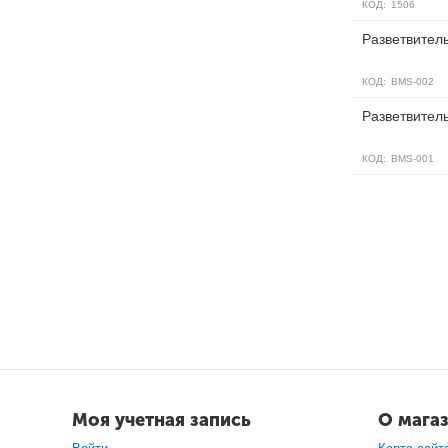
КОД:
1506
Разветвител
КОД:
BMS-002
Разветвител
КОД:
BMS-001
Моя учетная запись
О мага