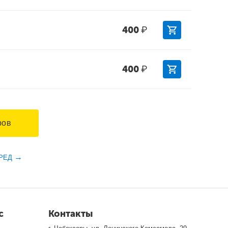
400
₽
400
₽
ров
РЕД
с
Контакты