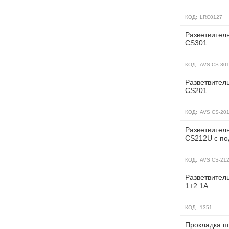
КОД:
LRC0127
Разветвитель
CS301
КОД:
AVS CS-30
Разветвитель
CS201
КОД:
AVS CS-20
Разветвитель
CS212U c по
КОД:
AVS CS-21
Разветвитель
1+2.1A
КОД:
1351
Прокладка п