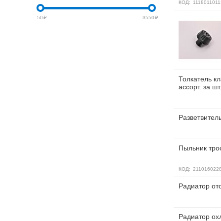
КОД:
1118011011
50
₽
3550
₽
Толкатель кл
ассорт. за шт
Разветвител
Пыльник тро
КОД:
211016022
Радиатор ото
Радиатор охл