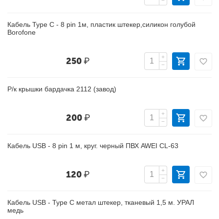
−
Кабель Type C - 8 pin 1м, пластик штекер,силикон голубой
Borofone
+
250
₽
−
Р/к крышки бардачка 2112 (завод)
+
200
₽
−
Кабель USB - 8 pin 1 м, круг. черный ПВХ AWEI CL-63
+
120
₽
−
Кабель USB - Type C метал штекер, тканевый 1,5 м. УРАЛ
медь