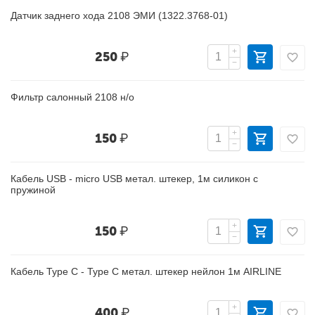
Датчик заднего хода 2108 ЭМИ (1322.3768-01)
+
250
₽
−
Фильтр салонный 2108 н/о
+
150
₽
−
Кабель USB - micro USB метал. штекер, 1м силикон с
пружиной
+
150
₽
−
Кабель Type C - Type C метал. штекер нейлон 1м AIRLINE
+
400
₽