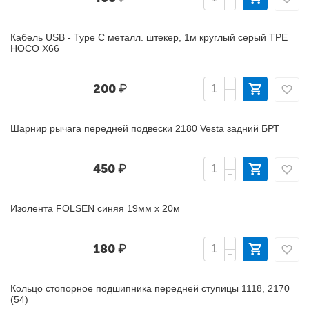
−
Кабель USB - Type C металл. штекер, 1м круглый серый ТРЕ
HOCO X66
+
200
₽
−
Шарнир рычага передней подвески 2180 Vesta задний БРТ
+
450
₽
−
Изолента FOLSEN синяя 19мм х 20м
+
180
₽
−
Кольцо стопорное подшипника передней ступицы 1118, 2170
(54)