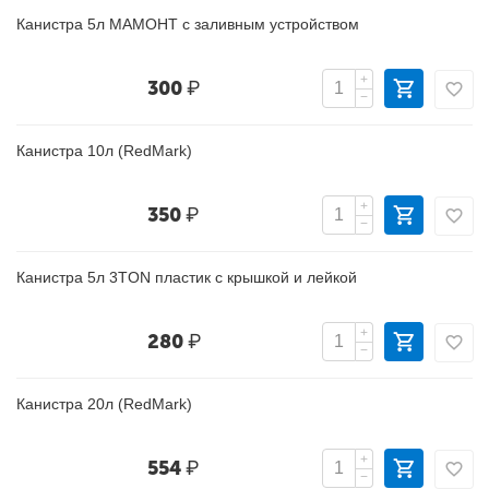
Канистра 5л МАМОНТ с заливным устройством
+
300
₽
−
Канистра 10л (RedMark)
+
350
₽
−
Канистра 5л 3TON пластик с крышкой и лейкой
+
280
₽
−
Канистра 20л (RedMark)
+
554
₽
−