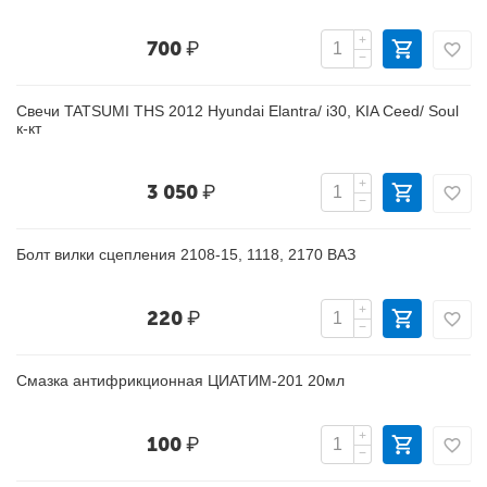
+
700
₽
−
Свечи TATSUMI THS 2012 Hyundai Elantra/ i30, KIA Ceed/ Soul
к-кт
+
3 050
₽
−
Болт вилки сцепления 2108-15, 1118, 2170 ВАЗ
+
220
₽
−
Смазка антифрикционная ЦИАТИМ-201 20мл
+
100
₽
−