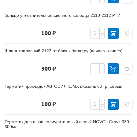
−
Кольцо уплотнительное свечного колодца 2110-2112 РТИ
+
100
₽
−
Шланг топливный 2123 от бака к фильтру (клипса+клипса)
+
300
₽
−
Герметик прокладок АВТОСИЛ КЗМХ г.Казань 60 гр. серый
+
100
₽
−
Герметик для швов полиуритановый серый NOVOL Gravit 630
300мл.