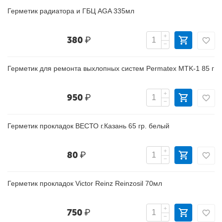
Герметик радиатора и ГБЦ AGA 335мл
+
380
₽
−
Герметик для ремонта выхлопных систем Permatex MTK-1 85 г
+
950
₽
−
Герметик прокладок ВЕСТО г.Казань 65 гр. белый
+
80
₽
−
Герметик прокладок Victor Reinz Reinzosil 70мл
+
750
₽
−