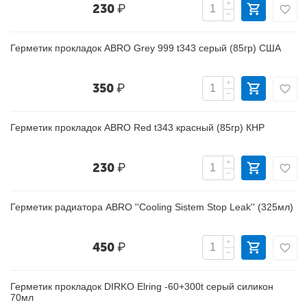
+
230
₽
−
Герметик прокладок ABRO Grey 999 t343 серый (85гр) США
+
350
₽
−
Герметик прокладок ABRO Red t343 красный (85гр) КНР
+
230
₽
−
Герметик радиатора ABRO ''Cooling Sistem Stop Leak'' (325мл)
+
450
₽
−
Герметик прокладок DIRKO Elring -60+300t серый силикон
70мл