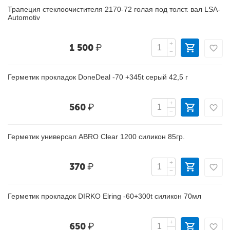
Трапеция стеклоочистителя 2170-72 голая под толст. вал LSA-
Automotiv
+
1 500
₽
−
Герметик прокладок DoneDeal -70 +345t серый 42,5 г
+
560
₽
−
Герметик универсал ABRO Clear 1200 силикон 85гр.
+
370
₽
−
Герметик прокладок DIRKO Elring -60+300t силикон 70мл
+
650
₽