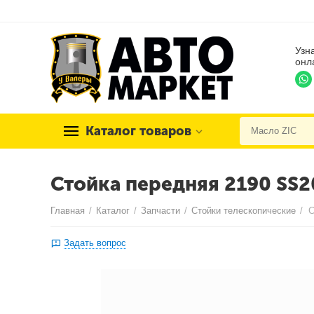
Узн
онл
Каталог товаров
Стойка передняя 2190 SS2
Главная
/
Каталог
/
Запчасти
/
Стойки телескопические
/
Задать вопрос