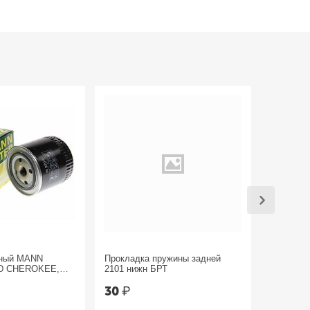
яный MANN
Прокладка пружины задней
Трос руч
D CHEROKEE,
2101 нижн БРТ
Sandero 
30
₽
1 800