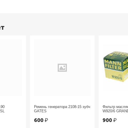
ет
190
Ремень генератора 2108-15 зубч
Фильтр масл
ESL
GATES
W920/6 GRAN
Chrysler
600
₽
900
₽