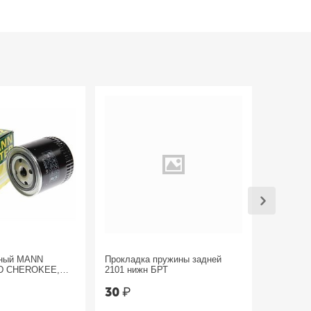
яный MANN
Прокладка пружины задней
Трос руч
D CHEROKEE,
2101 нижн БРТ
Sandero 
30
₽
1 800