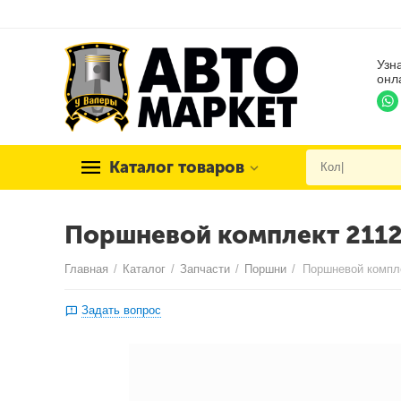
Узн
онл
Каталог товаров
Поршневой комплект 2112
Главная
/
Каталог
/
Запчасти
/
Поршни
/
Задать вопрос