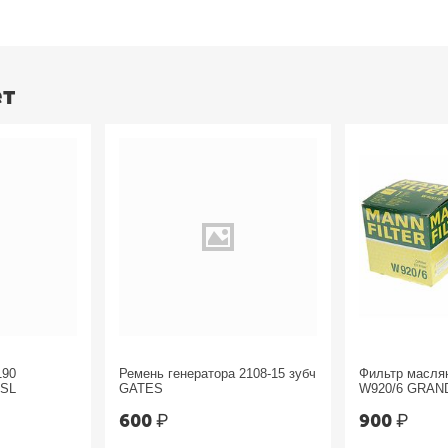
ет
190
Ремень генератора 2108-15 зубч
Фильтр масл
ESL
GATES
W920/6 GRAN
Chrysler
600
₽
900
₽