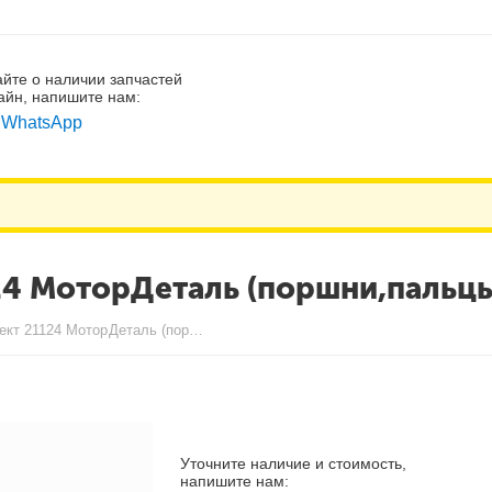
айте о наличии запчастей
айн, напишите нам:
WhatsApp
4 МоторДеталь (поршни,пальц
Поршневой комплект 21124 МоторДеталь (поршни,пальцы)
Уточните наличие и стоимость,
напишите нам: