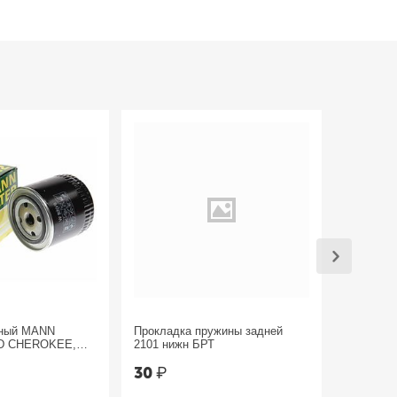
яный MANN
Прокладка пружины задней
Трос руч
D CHEROKEE,
2101 нижн БРТ
Sandero 
30
₽
1 800