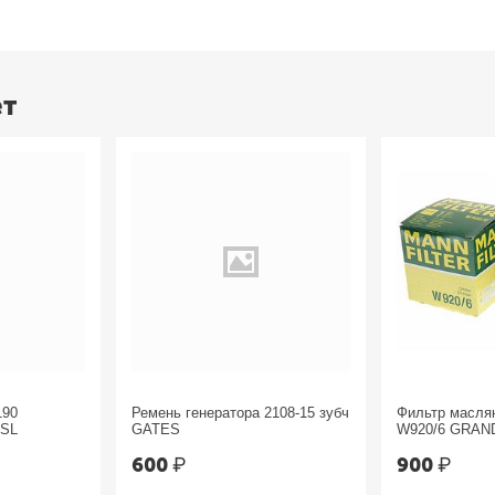
ет
190
Ремень генератора 2108-15 зубч
Фильтр масл
ESL
GATES
W920/6 GRAN
Chrysler
600
₽
900
₽