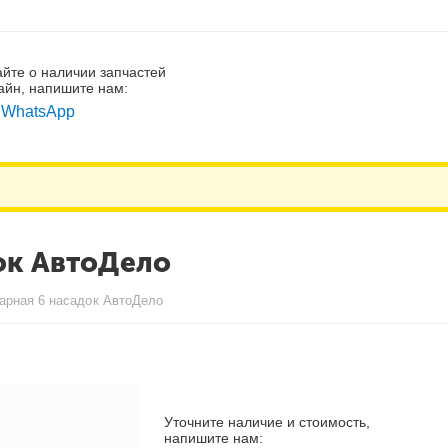
айте о наличии запчастей
айн, напишите нам:
WhatsApp
ок АвтоДело
арная 6 насадок АвтоДело
Уточните наличие и стоимость,
напишите нам: