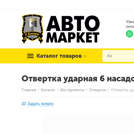
Узн
онл
Каталог товаров
Отвертка ударная 6 насад
Главная
/
Каталог
/
Инструменты
/
Отвертки
/
Отвертка уд
Задать вопрос