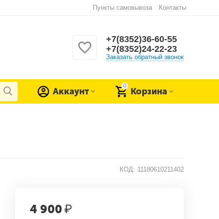
Пункты самовывоза
Контакты
+7(8352)36-60-55
+7(8352)24-22-23
Заказать обратный звонок
0
Аккаунт
Корзина
КОД:
11180610211402
4 900
₽