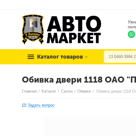
Узн
онл
Каталог товаров
Обивка двери 1118 ОАО "
Главная
/
Каталог
/
Салон
/
Обивки
/
Обивка двери 1118 О
Задать вопрос