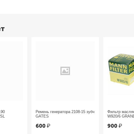
ет
190
Ремень генератора 2108-15 зубч
Фильтр масл
ESL
GATES
W920/6 GRAN
Chrysler
600
₽
900
₽