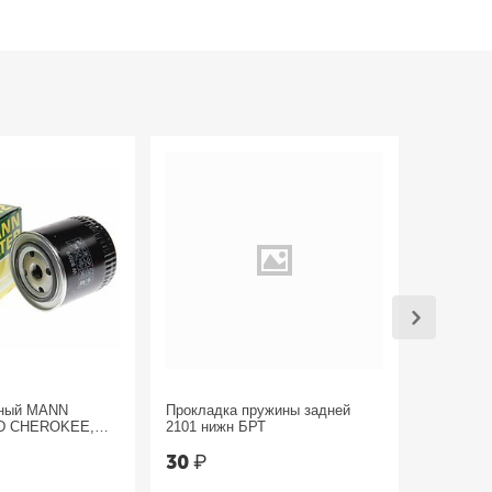
яный MANN
Прокладка пружины задней
Трос руч
D CHEROKEE,
2101 нижн БРТ
Sandero 
30
₽
1 800