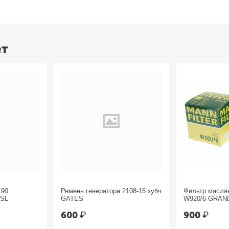
ет
190
Ремень генератора 2108-15 зубч
Фильтр масл
ESL
GATES
W920/6 GRAN
Chrysler
600
₽
900
₽