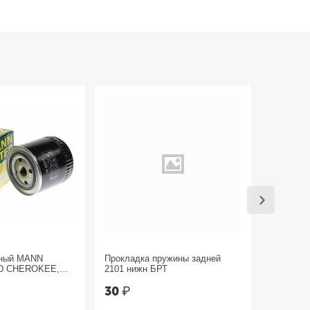
яный MANN
Прокладка пружины задней
Трос руч
D CHEROKEE,
2101 нижн БРТ
Sandero 
30
₽
1 800