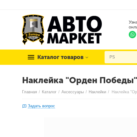
Узн
онл
Каталог товаров
Наклейка "Орден Победы" 
Главная
/
Каталог
/
Аксессуары
/
Наклейки
/
Задать вопрос