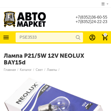
+7(8352)36-60-55
+7(8352)24-22-23
0
Лампа P21/5W 12V NEOLUX
BAY15d
Главная
/
Каталог
/
Свет
/
Лампы
/