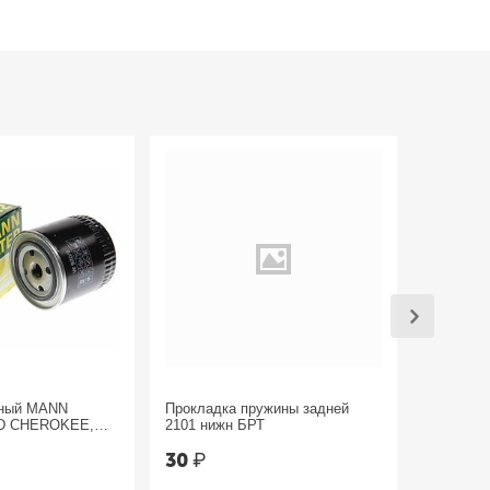
яный MANN
Прокладка пружины задней
Трос руч
D CHEROKEE,
2101 нижн БРТ
Sandero 
30
₽
1 800