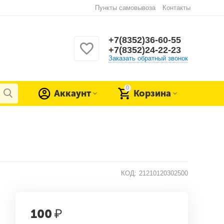
Пункты самовывоза
Контакты
+7(8352)36-60-55
+7(8352)24-22-23
Заказать обратный звонок
0
Аккаунт
Корзина
КОД:
21210120302500
100
₽