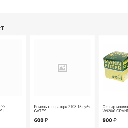
ет
190
Ремень генератора 2108-15 зубч
Фильтр масл
ESL
GATES
W920/6 GRAN
Chrysler
600
₽
900
₽