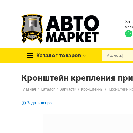
Узн
онл
Каталог товаров
Кронштейн крепления при
Главная
/
Каталог
/
Запчасти
/
Кронштейны
/
Кронштейн к
Задать вопрос