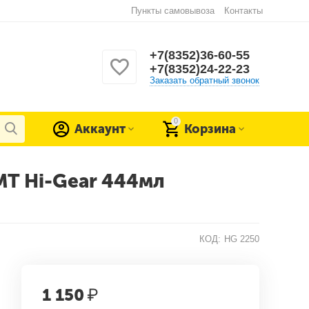
Пункты самовывоза
Контакты
+7(8352)36-60-55
+7(8352)24-22-23
Заказать обратный звонок
0
Аккаунт
Корзина
MT Hi-Gear 444мл
КОД:
HG 2250
1 150
₽