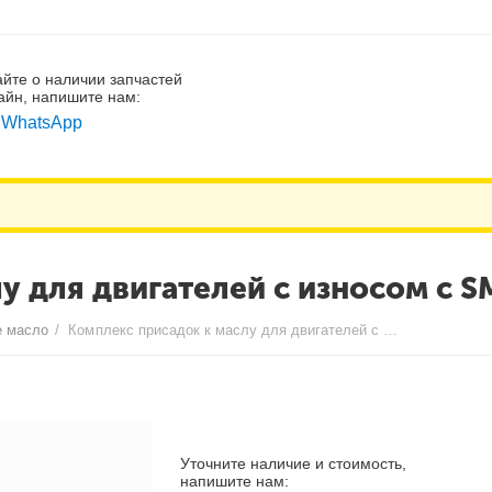
айте о наличии запчастей
айн, напишите нам:
WhatsApp
у для двигателей с износом с S
е масло
/
Комплекс присадок к маслу для двигателей с износом с SMT Hi-Gear 444мл
Уточните наличие и стоимость,
напишите нам: