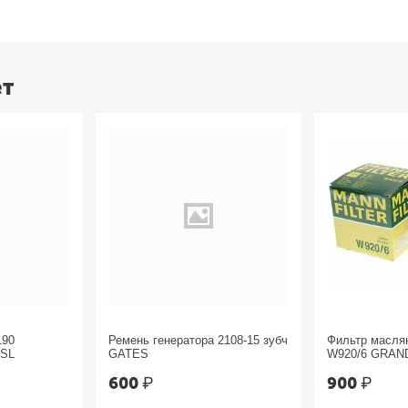
ет
190
Ремень генератора 2108-15 зубч
Фильтр масл
ESL
GATES
W920/6 GRAN
Chrysler
600
₽
900
₽