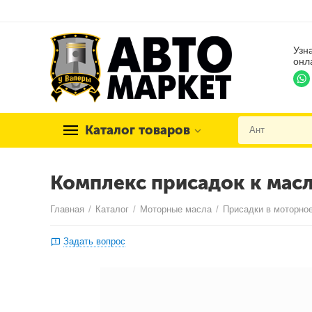
Узн
онл
Каталог товаров
Комплекс присадок к масл
Главная
/
Каталог
/
Моторные масла
/
Присадки в моторно
Задать вопрос