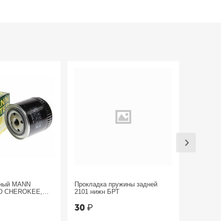
яный MANN
Прокладка пружины задней
Трос руч
D CHEROKEE,
2101 нижн БРТ
Sandero 
30
₽
1 800