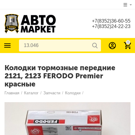
+7(8352)36-60-55
+7(8352)24-22-23
0
Колодки тормозные передние
2121, 2123 FERODO Premier
красные
Главная
/
Каталог
/
Запчасти
/
Колодки
/