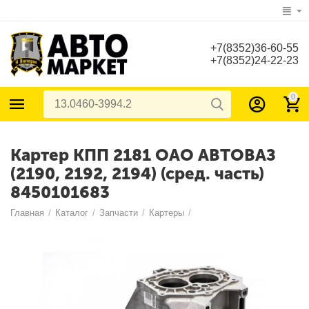
+7(8352)36-60-55
+7(8352)24-22-23
0
Картер КПП 2181 ОАО АВТОВАЗ
(2190, 2192, 2194) (сред. часть)
8450101683
Главная
/
Каталог
/
Запчасти
/
Картеры
/