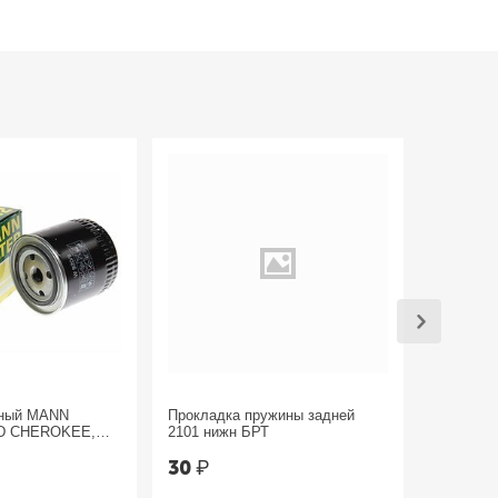
яный MANN
Прокладка пружины задней
Трос руч
D CHEROKEE,
2101 нижн БРТ
Sandero 
30
₽
1 800