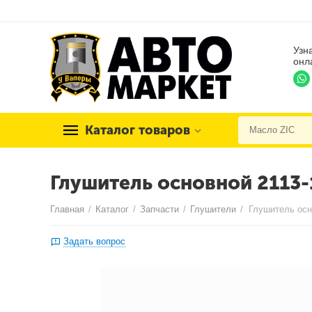
Узн
онл
Каталог товаров
Глушитель основной 2113-
Главная
/
Каталог
/
Запчасти
/
Глушители
/
Глушитель осн
Задать вопрос