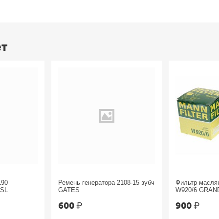
ет
190
Ремень генератора 2108-15 зубч
Фильтр масл
ESL
GATES
W920/6 GRAN
Chrysler
600
₽
900
₽